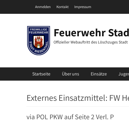
Zum
Header Top Menu
Anmelden
Kontakt
Impressum
Inhalt
springen
Feuerwehr Stad
Offizieller Webauftritt des Löschzuges Stad
Primäres Menü
Startseite
Über uns
Einsätze
Juge
Externes Einsatzmittel:
FW H
via POL PKW auf Seite 2 Verl. P