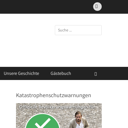
Facebook
Suchen
nach:
Unsere Geschichte
Gästebuch
Suchen
Katastrophenschutzwarnungen