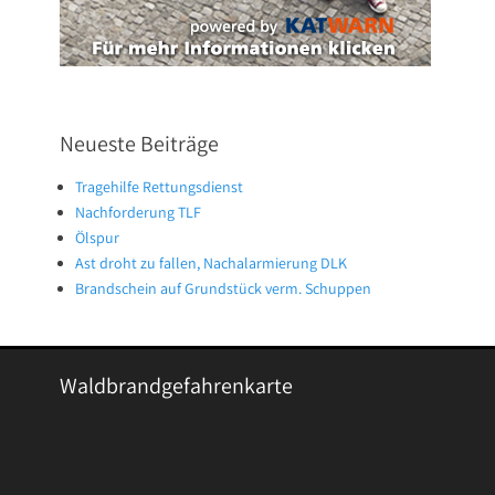
Neueste Beiträge
Tragehilfe Rettungsdienst
Nachforderung TLF
Ölspur
Ast droht zu fallen, Nachalarmierung DLK
Brandschein auf Grundstück verm. Schuppen
Waldbrandgefahrenkarte