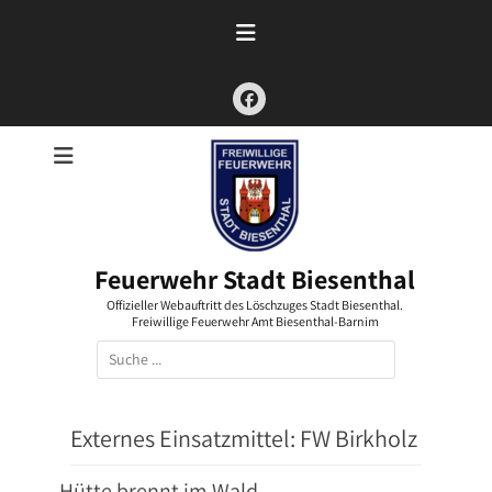
Zum
Inhalt
springen
Facebook
Feuerwehr Stadt Biesenthal
Offizieller Webauftritt des Löschzuges Stadt Biesenthal.
Freiwillige Feuerwehr Amt Biesenthal-Barnim
Suchen
nach:
Externes Einsatzmittel:
FW Birkholz
Hütte brennt im Wald