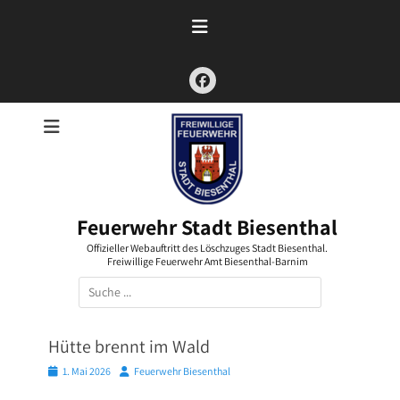
Zum
Inhalt
springen
Facebook
Feuerwehr Stadt Biesenthal
Offizieller Webauftritt des Löschzuges Stadt Biesenthal.
Freiwillige Feuerwehr Amt Biesenthal-Barnim
Suchen
nach:
Hütte brennt im Wald
Posted
Autor
1. Mai 2026
Feuerwehr Biesenthal
on