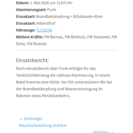
Datum:
1. Mai 2026 um 11:03 Uhr
Alarmierungsart:
Funk
Einsatzart:
Brandbekämpfung > B:Gebäude-Klein
Einsatzort:
Albersthof
Fahrzeuge:
TLF20/40
Weitere Kräfte:
FW Bernau, FW Birkholz, FW Danewitz, FW
Eiche, FW Rüdnitz
Einsatzbericht:
Noch einsatzbereit über Funk erfolgte für das
Tanklöschfahrzeug die nächste Alarmierung. In einem
Wald brannte eine Hütte. Vor Ort unterstützten Wir bei
der Brandbekämpfung und Wasserversorgung im
Rahmen eines Pendelverkehrs.
Beitragsnavigation
← Vorheriger
Vorheriger
Rauchentwicklung sichtbar
Beitrag:
Nächster →