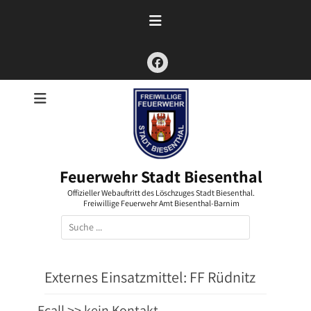
Zum
Inhalt
springen
Facebook
Feuerwehr Stadt Biesenthal
Offizieller Webauftritt des Löschzuges Stadt Biesenthal.
Freiwillige Feuerwehr Amt Biesenthal-Barnim
Suchen
nach:
Externes Einsatzmittel:
FF Rüdnitz
Ecall >> kein Kontakt