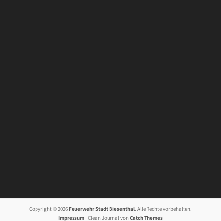
Copyright © 2026
Feuerwehr Stadt Biesenthal
. Alle Rechte vorbehalten.
Impressum
| Clean Journal von
Catch Themes