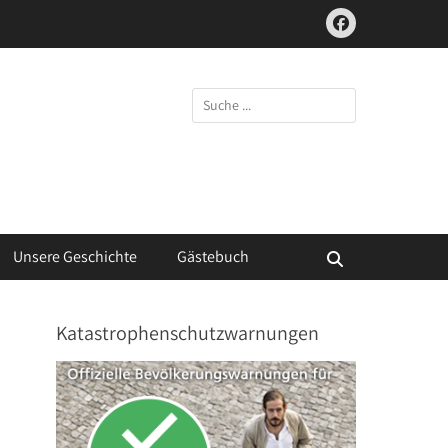
Facebook
Suchen
nach:
Unsere Geschichte
Gästebuch
Suchen
Katastrophenschutzwarnungen