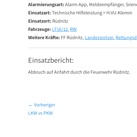
Alarmierungsart:
Alarm-App, Meldeempfänger, Siren
Einsatzart:
Technische Hilfeleistung > H:VU-Klemm
Einsatzort:
Rüdnitz
Fahrzeuge:
LF16/12
,
RW
Weitere Kräfte:
FF Rüdnitz,
Landespolizei
,
Rettungsd
Einsatzbericht:
Abbruch auf Anfahrt durch die Feuerwehr Rüdnitz.
Beitragsnavigation
← Vorheriger
Vorheriger
LKW vs PKW
Beitrag: