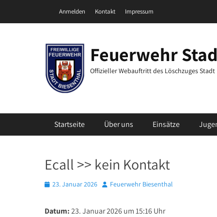
Zum
Header Top Menu
Anmelden
Kontakt
Impressum
Inhalt
springen
Feuerwehr Stad
Offizieller Webauftritt des Löschzuges Stad
Primäres Menü
Startseite
Über uns
Einsätze
Juge
Ecall >> kein Kontakt
Posted
Autor
23. Januar 2026
Feuerwehr Biesenthal
on
Datum:
23. Januar 2026 um 15:16 Uhr