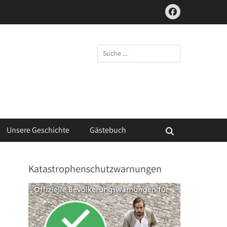
Facebook
Suchen
nach:
Unsere Geschichte
Gästebuch
Suchen
Katastrophenschutzwarnungen