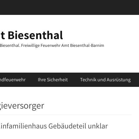
t Biesenthal
t Biesenthal. Freiwillige Feuerwehr Amt Biesenthal-Barnim
ndfeuerwehr
Ihre Sicherheit
Technik und Ausrüstung
ieversorger
infamilienhaus Gebäudeteil unklar