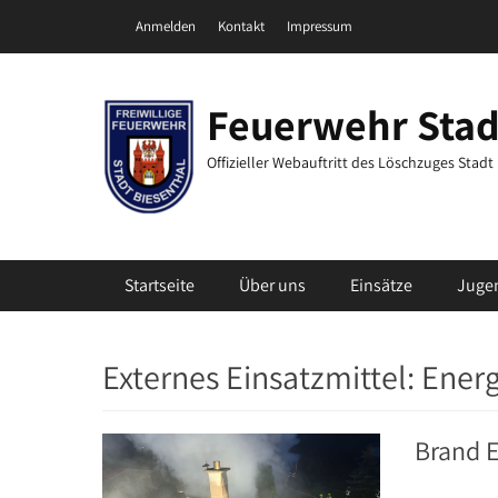
Zum
Header Top Menu
Anmelden
Kontakt
Impressum
Inhalt
springen
Feuerwehr Stad
Offizieller Webauftritt des Löschzuges Stad
Primäres Menü
Startseite
Über uns
Einsätze
Juge
Externes Einsatzmittel:
Energ
Brand E