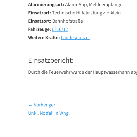
Alarmierungsart:
Alarm-App, Meldeempfänger
Einsatzart:
Technische Hilfeleistung > H:klein
Einsatzort:
Bahnhofstraße
Fahrzeuge:
LF16/12
Weitere Kräfte:
Landespolizei
Einsatzbericht:
Durch die Feuerwehr wurde der Hauptwasserhahn abged
Beitragsnavigation
← Vorheriger
Vorheriger
Unkl. Notfall in Whg.
Beitrag: