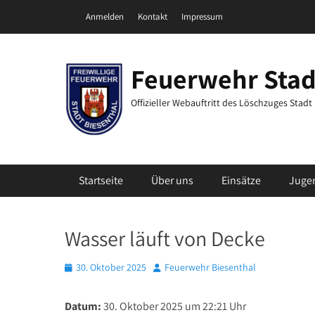
Zum
Header Top Menu
Anmelden
Kontakt
Impressum
Inhalt
springen
Feuerwehr Stad
Offizieller Webauftritt des Löschzuges Stad
Primäres Menü
Startseite
Über uns
Einsätze
Juge
Wasser läuft von Decke
Posted
Autor
30. Oktober 2025
Feuerwehr Biesenthal
on
Datum:
30. Oktober 2025 um 22:21 Uhr