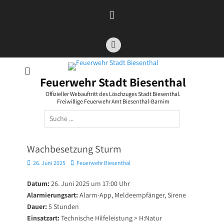
Zum
Inhalt
springen
Facebook
Feuerwehr Stadt Biesenthal
Offizieller Webauftritt des Löschzuges Stadt Biesenthal.
Freiwillige Feuerwehr Amt Biesenthal-Barnim
Suchen
nach:
Wachbesetzung Sturm
Posted
Autor
26. Juni 2025
Feuerwehr Biesenthal
on
Datum:
26. Juni 2025 um 17:00 Uhr
Alarmierungsart:
Alarm-App, Meldeempfänger, Sirene
Dauer:
5 Stunden
Einsatzart:
Technische Hilfeleistung > H:Natur