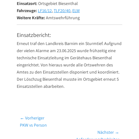
Einsatzort:
Ortsgebiet Biesenthal
Fahrzeuge:
LF16/12
,
TLF20/40
,
ELW
Weitere Kräfte:
Amtswehrführung
Einsatzbericht:
Erneut traf den Landkreis Barnim ein Sturmtief. Aufgrund
der vielen Alarme am 23.06.2025 wurde frühzeitig eine
technische Einsatzleitung im Gerätehaus Biesenthal
eingerichtet. Von hieraus wurde alle Ortswehren des
Amtes zu den Einsatzstellen disponiert und koordiniert.
Der Löschzug Biesenthal musste im Ortsgebiet erneut 5
Einsatzstellen abarbeiten.
Beitragsnavigation
← Vorheriger
Vorheriger
PKW vs Person
Beitrag:
Nächster →
Nächster