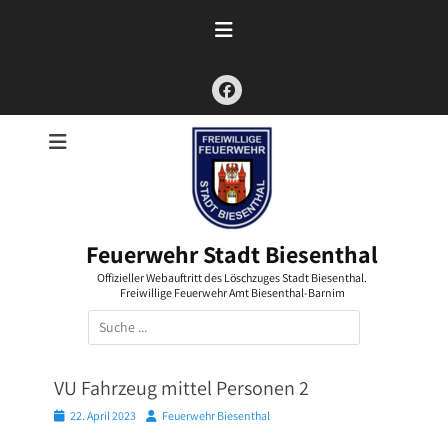
Zum
Inhalt
springen
Facebook
Feuerwehr Stadt Biesenthal
Offizieller Webauftritt des Löschzuges Stadt Biesenthal.
Freiwillige Feuerwehr Amt Biesenthal-Barnim
Suchen
nach:
VU Fahrzeug mittel Personen 2
Posted
Autor
22. April 2023
Feuerwehr Biesenthal
on