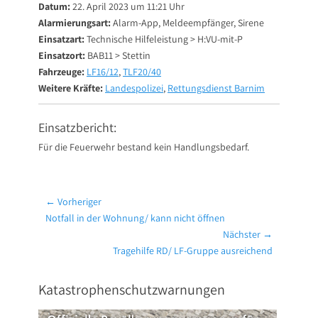
Datum:
22. April 2023 um 11:21 Uhr
Alarmierungsart:
Alarm-App, Meldeempfänger, Sirene
Einsatzart:
Technische Hilfeleistung > H:VU-mit-P
Einsatzort:
BAB11 > Stettin
Fahrzeuge:
LF16/12
,
TLF20/40
Weitere Kräfte:
Landespolizei
,
Rettungsdienst Barnim
Einsatzbericht:
Für die Feuerwehr bestand kein Handlungsbedarf.
Beitragsnavigation
← Vorheriger
Vorheriger
Notfall in der Wohnung/ kann nicht öffnen
Beitrag:
Nächster →
Nächster
Tragehilfe RD/ LF-Gruppe ausreichend
Beitrag:
Katastrophenschutzwarnungen