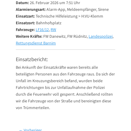
Datum:
26. Februar 2026 um 7:51 Uhr
Alarmierungsart:
Alarm-App, Meldeempfänger, Sirene
Einsatzart:
Technische Hilfeleistung > H:VU-Klemm
Einsatzort:
Bahnhofsplatz
Fahrzeuge:
LF16/12
,
RW
Weitere Kräfte:
FW Danewitz, FW Rüdnitz,
Landespolizei
,
Rettungsdienst Barnim
Einsatzbericht:
Bei Ankunft der Einsatzkräfte waren bereits alle
beteiligten Personen aus den Fahrzeuge raus. Da sich der
Unfall im Kreuzungsbereich befand, wurden beide
Fahrtrichtungen bis zur Unfallaufnahme der Polizei
durch die Feuerwehr voll gesperrt. Anschließend rollten
wir die Fahrzeuge von der Straße und bereinigten diese
von Trümmerteilen.
Beitragsnavigation
← Vorheriger