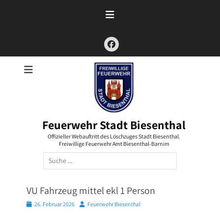
Zum
Inhalt
springen
Facebook
Feuerwehr Stadt Biesenthal
Offizieller Webauftritt des Löschzuges Stadt Biesenthal.
Freiwillige Feuerwehr Amt Biesenthal-Barnim
Suchen
nach:
VU Fahrzeug mittel ekl 1 Person
Posted
Autor
26. Februar 2026
Feuerwehr Biesenthal
on