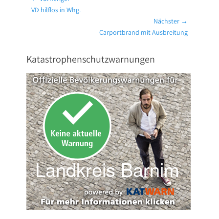
Vorheriger
VD hilflos in Whg.
Beitrag:
Nächster →
Nächster
Carportbrand mit Ausbreitung
Beitrag:
Katastrophenschutzwarnungen