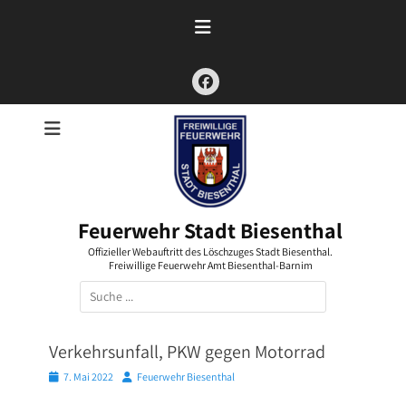
Zum
Inhalt
springen
Facebook
Feuerwehr Stadt Biesenthal
Offizieller Webauftritt des Löschzuges Stadt Biesenthal.
Freiwillige Feuerwehr Amt Biesenthal-Barnim
Suchen
nach:
Verkehrsunfall, PKW gegen Motorrad
Posted
Autor
7. Mai 2022
Feuerwehr Biesenthal
on