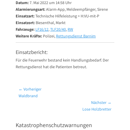
Datum:
7. Mai 2022 um 14:58 Uhr
Alarmierungsart:
Alarm-App, Meldeempfänger, Sirene
Einsatzart:
Technische Hilfeleistung > H:VU-mit-P
Einsatzort:
Biesenthal, Markt
Fahrzeuge:
LF16/12
,
TLF20/40
,
RW
Weitere Kräfte:
Polizei,
Rettungsdienst Barnim
Einsatzbericht:
Für die Feuerwehr bestand kein Handlungsbedarf. Der
Rettungsdienst hat die Patienten betreut.
Beitragsnavigation
← Vorheriger
Vorheriger
Waldbrand
Beitrag:
Nächster →
Nächster
Lose Holzbretter
Beitrag:
Katastrophenschutzwarnungen