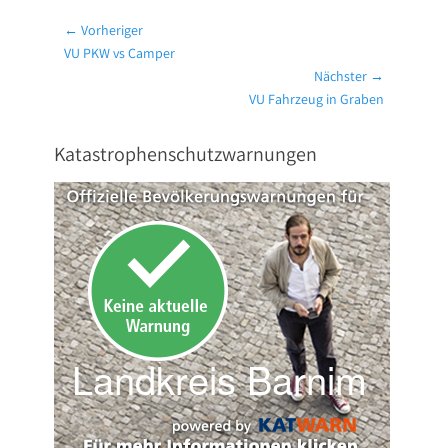
Beitragsnavigation
← Vorheriger
Vorheriger
VU PKW vs Camper
Beitrag:
Nächster →
Nächster
VU Fahrzeug in Graben
Beitrag:
Katastrophenschutzwarnungen