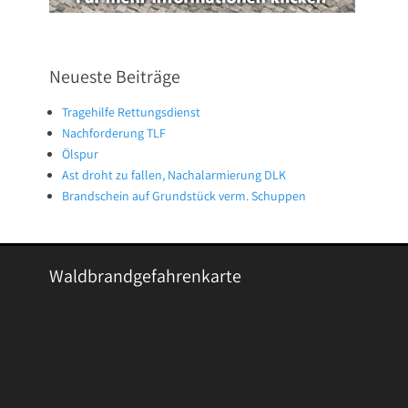
Neueste Beiträge
Tragehilfe Rettungsdienst
Nachforderung TLF
Ölspur
Ast droht zu fallen, Nachalarmierung DLK
Brandschein auf Grundstück verm. Schuppen
Waldbrandgefahrenkarte