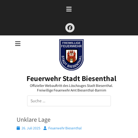
Zum
Inhalt
springen
Facebook
Feuerwehr Stadt Biesenthal
Offizieller Webauftritt des Löschzuges Stadt Biesenthal.
Freiwillige Feuerwehr Amt Biesenthal-Barnim
Suchen
nach:
Unklare Lage
Posted
Autor
26. Juli 2025
Feuerwehr Biesenthal
on