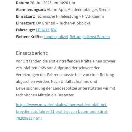
Datum:
26. Juli 2025 um 14:20 Uhr
Alarmierungsart:
Alarm-App, Meldeempfänger, Sirene
Einsatzart:
Technische Hilfeleistung > H:VU-Klemm
Einsatzort:
OV Grüntal – Tuchen-Klobbicke
Fahrzeuge:
LF16/12
,
RW
Weitere Kräfte:
Landespolizei
,
Rettungsdienst Barnim
Einsatzbericht:
Vor Ort fanden die erst eintreffenden Kräfte einen schwer
verunfallten PKW vor. Aufgrund der schwere der
Verletzungen des Fahrers musste hier von einer Rettung
abgesehen werden. Nach Unfallaufnahme und
Beweissicherung der Landespolizei unterstützten wir mit
technischen Mitteln die Bestatter.
https://www.moz.de/lokales/eberswalde/unfall-bei-
breydin-autofahrer-21-prallt-gegen-baum-und-stirbt-
78209839.html