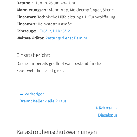
Datum:
2. Juni 2026 um 4:47 Uhr
Alarmierungsart:
Alarm-App, Meldeempfänger, Sirene
Einsatzart:
Technische Hilfeleistung > H:Türnotöffnung
Einsatzort:
Heimstättenstraße
Fahrzeuge:
LF16/12
,
DLK23/12
Weitere Kräfte:
Rettungsdienst Barnim
Einsatzbericht:
Da die Tür bereits geöffnet war, bestand für die
Feuerwehr keine Tätigkeit.
Beitragsnavigation
← Vorheriger
Vorheriger
Brennt Keller < alle P raus
Beitrag:
Nächster →
Nächster
Dieselspur
Beitrag:
Katastrophenschutzwarnungen