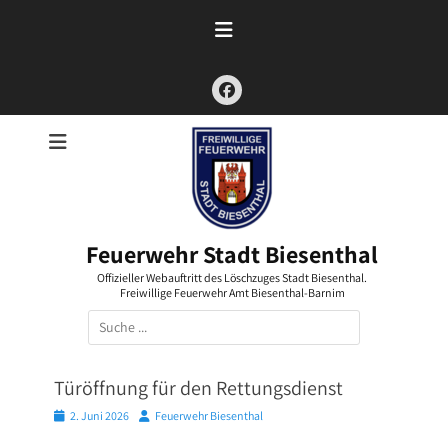
Zum
Inhalt
springen
Facebook
Feuerwehr Stadt Biesenthal
Offizieller Webauftritt des Löschzuges Stadt Biesenthal.
Freiwillige Feuerwehr Amt Biesenthal-Barnim
Suchen
nach:
Türöffnung für den Rettungsdienst
Posted
Autor
2. Juni 2026
Feuerwehr Biesenthal
on