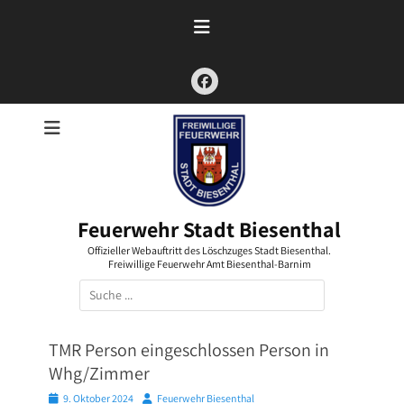
Zum
Inhalt
springen
Facebook
Feuerwehr Stadt Biesenthal
Offizieller Webauftritt des Löschzuges Stadt Biesenthal.
Freiwillige Feuerwehr Amt Biesenthal-Barnim
Suchen
nach:
TMR Person eingeschlossen Person in
Whg/Zimmer
Posted
Autor
9. Oktober 2024
Feuerwehr Biesenthal