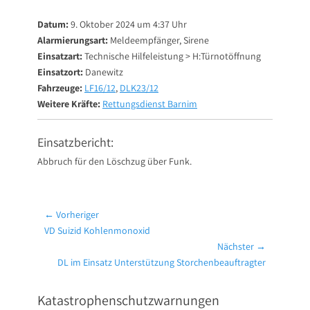
on
Datum:
9. Oktober 2024 um 4:37 Uhr
Alarmierungsart:
Meldeempfänger, Sirene
Einsatzart:
Technische Hilfeleistung > H:Türnotöffnung
Einsatzort:
Danewitz
Fahrzeuge:
LF16/12
,
DLK23/12
Weitere Kräfte:
Rettungsdienst Barnim
Einsatzbericht:
Abbruch für den Löschzug über Funk.
Beitragsnavigation
← Vorheriger
Vorheriger
VD Suizid Kohlenmonoxid
Beitrag:
Nächster →
Nächster
DL im Einsatz Unterstützung Storchenbeauftragter
Beitrag:
Katastrophenschutzwarnungen