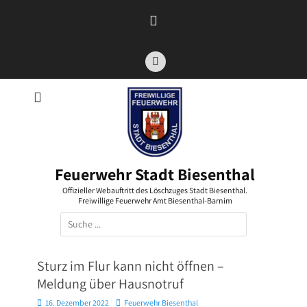
Zum
Inhalt
springen
Facebook
Feuerwehr Stadt Biesenthal
Offizieller Webauftritt des Löschzuges Stadt Biesenthal.
Freiwillige Feuerwehr Amt Biesenthal-Barnim
Suchen
nach:
Sturz im Flur kann nicht öffnen –
Meldung über Hausnotruf
Posted
Autor
16. Dezember 2022
Feuerwehr Biesenthal