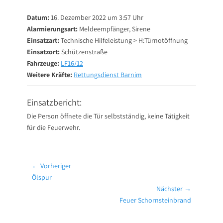
on
Datum:
16. Dezember 2022 um 3:57 Uhr
Alarmierungsart:
Meldeempfänger, Sirene
Einsatzart:
Technische Hilfeleistung > H:Türnotöffnung
Einsatzort:
Schützenstraße
Fahrzeuge:
LF16/12
Weitere Kräfte:
Rettungsdienst Barnim
Einsatzbericht:
Die Person öffnete die Tür selbstständig, keine Tätigkeit
für die Feuerwehr.
Beitragsnavigation
← Vorheriger
Vorheriger
Ölspur
Beitrag:
Nächster →
Nächster
Feuer Schornsteinbrand
Beitrag: