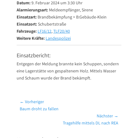
Datum:
9. Februar 2024 um 3:30 Uhr
Alarmierungsart:
Meldeempfänger, Sirene
Einsatzart:
Brandbekämpfung > B:Gebäude-Klein
Einsatzort:
Schubertstraße
Fahrzeuge:
LF16/12
,
TLF20/40
Weitere Kräfte:
Landespolizei
Einsatzbericht:
Entgegen der Meldung brannte kein Schuppen, sondern
eine Lagerstätte von gespaltenem Holz. Mittels Wasser
und Schaum wurde der Brand bekämpft.
Beitragsnavigation
← Vorheriger
Vorheriger
Baum droht zu fallen
Beitrag:
Nächster →
Nächster
Tragehilfe mittels DL nach REA
Beitrag: