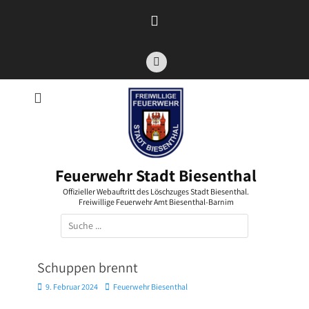
Zum
Inhalt
springen
Facebook
Feuerwehr Stadt Biesenthal
Offizieller Webauftritt des Löschzuges Stadt Biesenthal.
Freiwillige Feuerwehr Amt Biesenthal-Barnim
Suchen
nach:
Schuppen brennt
Posted
Autor
9. Februar 2024
Feuerwehr Biesenthal
on