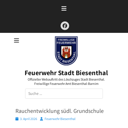
Zum
Inhalt
springen
Facebook
Feuerwehr Stadt Biesenthal
Offizieller Webauftritt des Löschzuges Stadt Biesenthal.
Freiwillige Feuerwehr Amt Biesenthal-Barnim
Suchen
nach:
Rauchentwicklung südl. Grundschule
Posted
Autor
3. April 2026
Feuerwehr Biesenthal
on