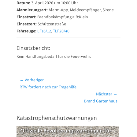
Datum:
3. April 2026 um 16:00 Uhr
Alarmierungsart:
Alarm-App, Meldeempfänger, Sirene
Einsatzart:
Brandbekämpfung > B:Klein
Einsatzort:
Schützenstraße
Fahrzeuge:
LF16/12
,
TLF20/40
Einsatzbericht:
Kein Handlungsbedarf für die Feuerwehr.
Beitragsnavigation
← Vorheriger
Vorheriger
RTW fordert nach zur Tragehilfe
Beitrag:
Nächster →
Nächster
Brand Gartenhaus
Beitrag:
Katastrophenschutzwarnungen