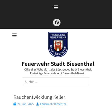
Zum
Inhalt
springen
Facebook
Feuerwehr Stadt Biesenthal
Offizieller Webauftritt des Löschzuges Stadt Biesenthal.
Freiwillige Feuerwehr Amt Biesenthal-Barnim
Suchen
nach:
Rauchentwicklung Keller
Posted
Autor
24. Juni 2025
Feuerwehr Biesenthal
on