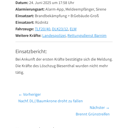
Datum:
24. Juni 2025 um 17:58 Uhr
Alarmierungsart:
Alarm-App, Meldeempfänger, Sirene
Einsatzart:
Brandbekämpfung > B:Gebäude-Groß
Einsatzort:
Rüdnitz
Fahrzeuge:
TLF20/40
,
DLK23/12
,
ELW
Weitere Kräfte:
Landespolizei
,
Rettungsdienst Barnim
Einsatzbericht:
Bei Ankunft der ersten Kräfte bestätigte sich die Meldung.
Die Kräfte des Löschzug Biesenthal wurden nicht mehr
tätig.
Beitragsnavigation
← Vorheriger
Vorheriger
Nachf. DL//Baumkrone droht zu fallen
Beitrag:
Nächster →
Nächster
Brennt Grünstreifen
Beitrag: