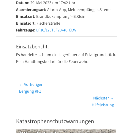
Datum:
29. Mai 2023 um 17:42 Uhr
Alarmierungsart:
Alarm-App, Meldeempfänger, Sirene
Einsatzart:
Brandbekämpfung > B:Klein
Einsatzort:
Fischerstraße
Fahrzeuge:
LF16/12
,
TLF20/40
,
ELW
Einsatzbericht:
Es handelte sich um ein Lagerfeuer auf Privatgrundstück.
Kein Handlungsbedarf für die Feuerwehr.
Beitragsnavigation
← Vorheriger
Vorheriger
Bergung KFZ
Beitrag:
Nächster →
Nächster
Hilfeleistung
Beitrag:
Katastrophenschutzwarnungen