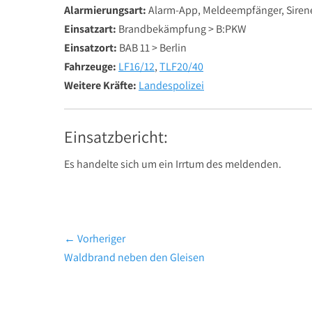
Alarmierungsart:
Alarm-App, Meldeempfänger, Siren
Einsatzart:
Brandbekämpfung > B:PKW
Einsatzort:
BAB 11 > Berlin
Fahrzeuge:
LF16/12
,
TLF20/40
Weitere Kräfte:
Landespolizei
Einsatzbericht:
Es handelte sich um ein Irrtum des meldenden.
Beitragsnavigation
← Vorheriger
Vorheriger
Waldbrand neben den Gleisen
Beitrag: