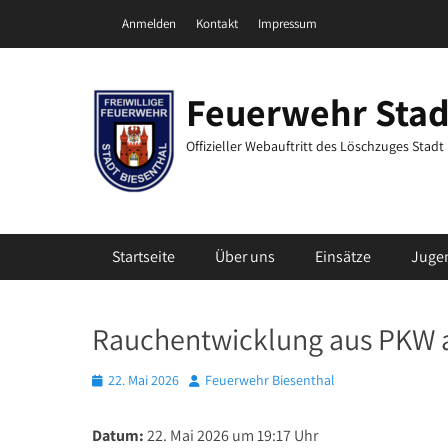
Zum
Header Top Menu
Anmelden
Kontakt
Impressum
Inhalt
springen
Feuerwehr Stad
Offizieller Webauftritt des Löschzuges Stad
Primäres Menü
Startseite
Über uns
Einsätze
Juge
Rauchentwicklung aus PKW a
Posted
Autor
22. Mai 2026
Feuerwehr Biesenthal
on
Datum:
22. Mai 2026 um 19:17 Uhr