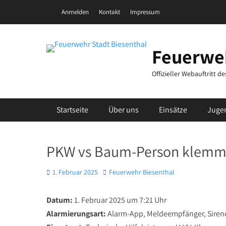
Zum
Header Top Menu
Anmelden
Kontakt
Impressum
Inhalt
springen
Feuerweh
Offizieller Webauftritt 
Primäres Menü
Startseite
Über uns
Einsätze
Juge
PKW vs Baum-Person klemm
Posted
Autor
1. Februar 2025
Feuerwehr Biesenthal
on
Datum:
1. Februar 2025 um 7:21 Uhr
Alarmierungsart:
Alarm-App, Meldeempfänger, Siren