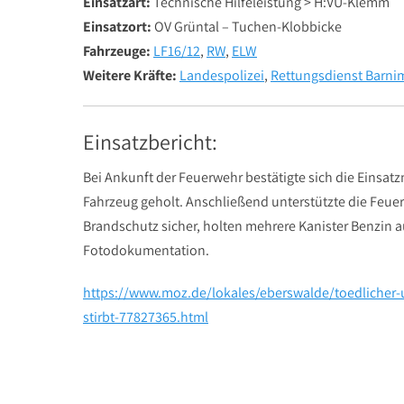
Einsatzart:
Technische Hilfeleistung > H:VU-Klemm
Einsatzort:
OV Grüntal – Tuchen-Klobbicke
Fahrzeuge:
LF16/12
,
RW
,
ELW
Weitere Kräfte:
Landespolizei
,
Rettungsdienst Barni
Einsatzbericht:
Bei Ankunft der Feuerwehr bestätigte sich die Einsat
Fahrzeug geholt. Anschließend unterstützte die Feue
Brandschutz sicher, holten mehrere Kanister Benzin 
Fotodokumentation.
https://www.moz.de/lokales/eberswalde/toedlicher-un
stirbt-77827365.html