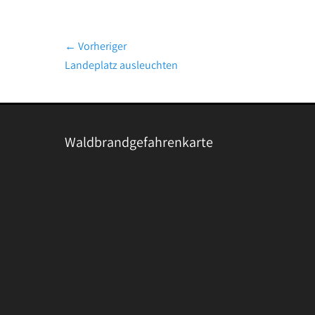
Beitragsnavigation
← Vorheriger
Vorheriger
Landeplatz ausleuchten
Beitrag:
Waldbrandgefahrenkarte