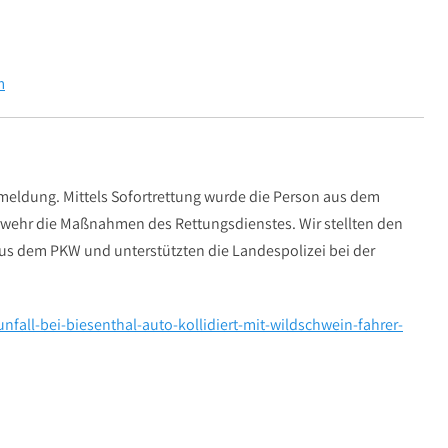
m
zmeldung. Mittels Sofortrettung wurde die Person aus dem
rwehr die Maßnahmen des Rettungsdienstes. Wir stellten den
aus dem PKW und unterstützten die Landespolizei bei der
fall-bei-biesenthal-auto-kollidiert-mit-wildschwein-fahrer-