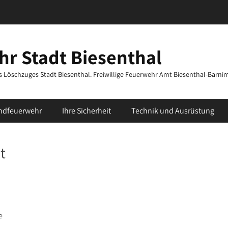
r Stadt Biesenthal
des Löschzuges Stadt Biesenthal. Freiwillige Feuerwehr Amt Biesenthal-Barni
ndfeuerwehr
Ihre Sicherheit
Technik und Ausrüstung
t
e