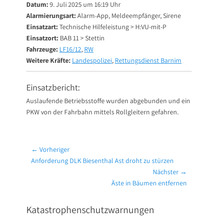
Datum:
9. Juli 2025 um 16:19 Uhr
Alarmierungsart:
Alarm-App, Meldeempfänger, Sirene
Einsatzart:
Technische Hilfeleistung > H:VU-mit-P
Einsatzort:
BAB 11 > Stettin
Fahrzeuge:
LF16/12
,
RW
Weitere Kräfte:
Landespolizei
,
Rettungsdienst Barnim
Einsatzbericht:
Auslaufende Betriebsstoffe wurden abgebunden und ein
PKW von der Fahrbahn mittels Rollgleitern gefahren.
Beitragsnavigation
← Vorheriger
Vorheriger
Anforderung DLK Biesenthal Ast droht zu stürzen
Beitrag:
Nächster →
Nächster
Äste in Bäumen entfernen
Beitrag:
Katastrophenschutzwarnungen