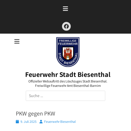
Zum
Inhalt
springen
Facebook
Feuerwehr Stadt Biesenthal
Offizieller Webauftritt des Löschzuges Stadt Biesenthal.
Freiwillige Feuerwehr Amt Biesenthal-Barnim
Suchen
nach:
PKW gegen PKW
Posted
Autor
9. Juli 2025
Feuerwehr Biesenthal
on