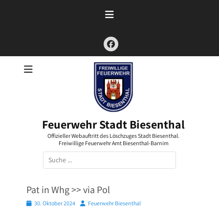
Zum
Inhalt
springen
Facebook
Feuerwehr Stadt Biesenthal
Offizieller Webauftritt des Löschzuges Stadt Biesenthal.
Freiwillige Feuerwehr Amt Biesenthal-Barnim
Suchen
nach:
Pat in Whg >> via Pol
Posted
Autor
30. Oktober 2024
Feuerwehr Biesenthal
on