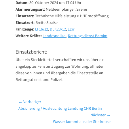
Datum:
30. Oktober 2024 um 17:04 Uhr
Alarmierungsart:
Meldeempfänger, Sirene
Einsatzart:
Technische Hilfeleistung > H:Türnotöffnung
Einsatzort:
Breite Straße
Fahrzeuge:
LF16/12
,
DLK23/12
,
ELW
Weitere Kräfte:
Landespolizei
,
Rettungsdienst Barnim
Einsatzbericht:
Über ein Steckleiterteil verschafften wir uns über ein
angekipptes Fenster Zugang zur Wohnung, öffneten
diese von innen und übergaben die Einsatzstelle an
Rettungsdienst und Polizei.
Beitragsnavigation
← Vorheriger
Vorheriger
Absicherung / Ausleuchtung Landung CHR Berlin
Beitrag:
Nächster →
Nächster
Wasser kommt aus der Steckdose
Beitrag: