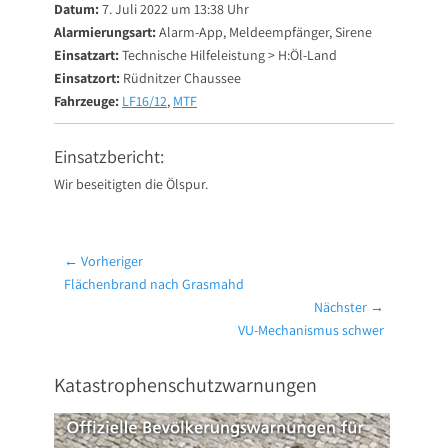
Datum:
7. Juli 2022 um 13:38 Uhr
Alarmierungsart:
Alarm-App, Meldeempfänger, Sirene
Einsatzart:
Technische Hilfeleistung > H:Öl-Land
Einsatzort:
Rüdnitzer Chaussee
Fahrzeuge:
LF16/12
,
MTF
Einsatzbericht:
Wir beseitigten die Ölspur.
Beitragsnavigation
← Vorheriger
Vorheriger
Flächenbrand nach Grasmahd
Beitrag:
Nächster →
Nächster
VU-Mechanismus schwer
Beitrag:
Katastrophenschutzwarnungen