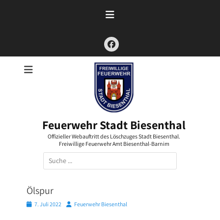
Zum
Inhalt
springen
Facebook
Feuerwehr Stadt Biesenthal
Offizieller Webauftritt des Löschzuges Stadt Biesenthal.
Freiwillige Feuerwehr Amt Biesenthal-Barnim
Suchen
nach:
Ölspur
Posted
Autor
7. Juli 2022
Feuerwehr Biesenthal
on