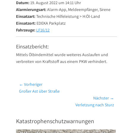
Datum:
19. August 2022 um 14:11 Uhr
Alarmierungsart:
Alarm-App, Meldeempfänger, Sirene
Einsatzart:
Technische Hilfeleistung > H:Öl-Land
Einsatzort:
EDEKA Parkplatz
Fahrzeuge:
LF16/12
Einsatzbericht:
Mittels Ölbindemittel wurde weiteres Auslaufen und
verbreiten von Kraftstoff aus einem PKW verhindert.
Beitragsnavigation
← Vorheriger
Vorheriger
Großer Ast über Straße
Beitrag:
Nächster →
Nächster
Verletzung nach Sturz
Beitrag:
Katastrophenschutzwarnungen