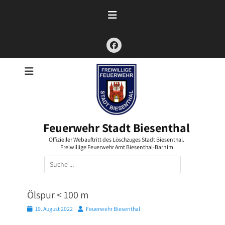
Zum
Inhalt
springen
Facebook
Feuerwehr Stadt Biesenthal
Offizieller Webauftritt des Löschzuges Stadt Biesenthal.
Freiwillige Feuerwehr Amt Biesenthal-Barnim
Suchen
nach:
Ölspur < 100 m
Posted
Autor
19. August 2022
Feuerwehr Biesenthal
on