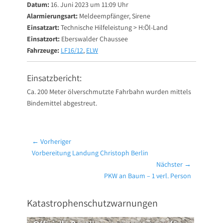
Datum:
16. Juni 2023 um 11:09 Uhr
Alarmierungsart:
Meldeempfänger, Sirene
Einsatzart:
Technische Hilfeleistung > H:Öl-Land
Einsatzort:
Eberswalder Chaussee
Fahrzeuge:
LF16/12
,
ELW
Einsatzbericht:
Ca. 200 Meter ölverschmutzte Fahrbahn wurden mittels
Bindemittel abgestreut.
Beitragsnavigation
← Vorheriger
Vorheriger
Vorbereitung Landung Christoph Berlin
Beitrag:
Nächster →
Nächster
PKW an Baum – 1 verl. Person
Beitrag:
Katastrophenschutzwarnungen