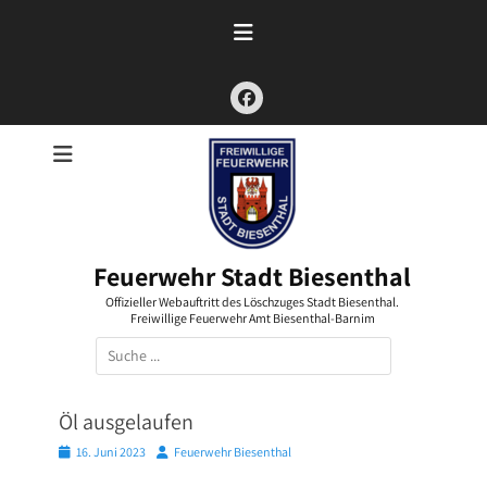
Zum
Inhalt
springen
Facebook
Feuerwehr Stadt Biesenthal
Offizieller Webauftritt des Löschzuges Stadt Biesenthal.
Freiwillige Feuerwehr Amt Biesenthal-Barnim
Suchen
nach:
Öl ausgelaufen
Posted
Autor
16. Juni 2023
Feuerwehr Biesenthal
on