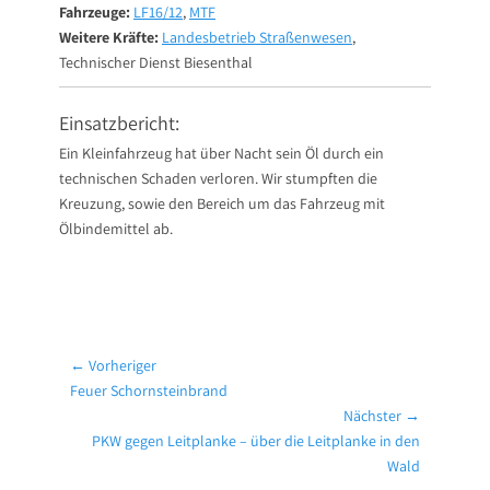
Fahrzeuge:
LF16/12
,
MTF
Weitere Kräfte:
Landesbetrieb Straßenwesen
,
Technischer Dienst Biesenthal
Einsatzbericht:
Ein Kleinfahrzeug hat über Nacht sein Öl durch ein
technischen Schaden verloren. Wir stumpften die
Kreuzung, sowie den Bereich um das Fahrzeug mit
Ölbindemittel ab.
Beitragsnavigation
← Vorheriger
Vorheriger
Feuer Schornsteinbrand
Beitrag:
Nächster →
Nächster
PKW gegen Leitplanke – über die Leitplanke in den
Beitrag:
Wald