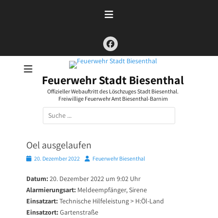
Zum
Inhalt
springen
Facebook
Feuerwehr Stadt Biesenthal
Offizieller Webauftritt des Löschzuges Stadt Biesenthal.
Freiwillige Feuerwehr Amt Biesenthal-Barnim
Suchen
nach:
Oel ausgelaufen
Posted
Autor
20. Dezember 2022
Feuerwehr Biesenthal
on
Datum:
20. Dezember 2022 um 9:02 Uhr
Alarmierungsart:
Meldeempfänger, Sirene
Einsatzart:
Technische Hilfeleistung > H:Öl-Land
Einsatzort:
Gartenstraße