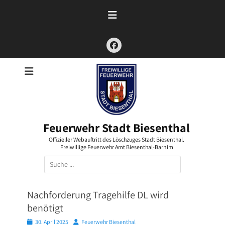
Zum
Inhalt
springen
Facebook
Feuerwehr Stadt Biesenthal
Offizieller Webauftritt des Löschzuges Stadt Biesenthal.
Freiwillige Feuerwehr Amt Biesenthal-Barnim
Suchen
nach:
Nachforderung Tragehilfe DL wird
benötigt
Posted
Autor
30. April 2025
Feuerwehr Biesenthal