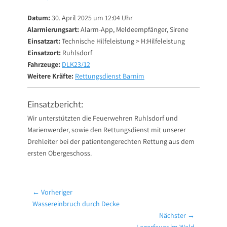
on
Datum:
30. April 2025 um 12:04 Uhr
Alarmierungsart:
Alarm-App, Meldeempfänger, Sirene
Einsatzart:
Technische Hilfeleistung > H:Hilfeleistung
Einsatzort:
Ruhlsdorf
Fahrzeuge:
DLK23/12
Weitere Kräfte:
Rettungsdienst Barnim
Einsatzbericht:
Wir unterstützten die Feuerwehren Ruhlsdorf und
Marienwerder, sowie den Rettungsdienst mit unserer
Drehleiter bei der patientengerechten Rettung aus dem
ersten Obergeschoss.
Beitragsnavigation
← Vorheriger
Vorheriger
Wassereinbruch durch Decke
Beitrag:
Nächster →
Nächster