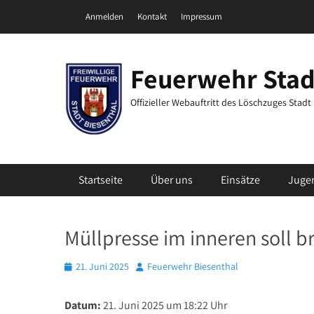
Zum
Header Top Menu
Anmelden
Kontakt
Impressum
Inhalt
springen
Feuerwehr Stad
Offizieller Webauftritt des Löschzuges Stad
Primäres Menü
Startseite
Über uns
Einsätze
Juge
Müllpresse im inneren soll 
Posted
Autor
21. Juni 2025
Feuerwehr Biesenthal
on
Datum:
21. Juni 2025 um 18:22 Uhr