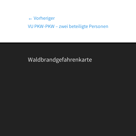
Beitragsnavigation
← Vorheriger
Vorheriger
VU PKW-PKW – zwei beteiligte Personen
Beitrag:
Waldbrandgefahrenkarte