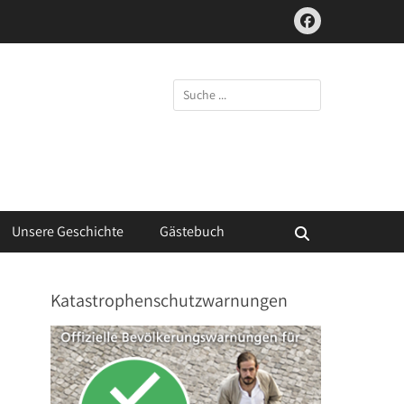
Facebook
Suchen
nach:
Unsere Geschichte
Gästebuch
Suchen
Katastrophenschutzwarnungen