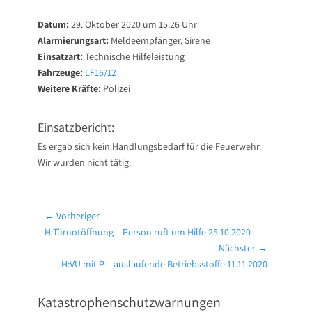
on
Datum:
29. Oktober 2020 um 15:26 Uhr
Alarmierungsart:
Meldeempfänger, Sirene
Einsatzart:
Technische Hilfeleistung
Fahrzeuge:
LF16/12
Weitere Kräfte:
Polizei
Einsatzbericht:
Es ergab sich kein Handlungsbedarf für die Feuerwehr.
Wir wurden nicht tätig.
Beitragsnavigation
← Vorheriger
Vorheriger
H:Türnotöffnung – Person ruft um Hilfe 25.10.2020
Beitrag:
Nächster →
Nächster
H:VU mit P – auslaufende Betriebsstoffe 11.11.2020
Beitrag:
Katastrophenschutzwarnungen