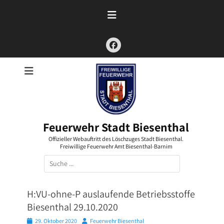
Zum
Inhalt
springen
Facebook
Feuerwehr Stadt Biesenthal
Offizieller Webauftritt des Löschzuges Stadt Biesenthal.
Freiwillige Feuerwehr Amt Biesenthal-Barnim
Suchen
nach:
H:VU-ohne-P auslaufende Betriebsstoffe
Biesenthal 29.10.2020
Posted
Autor
29. Oktober 2020
Feuerwehr Biesenthal