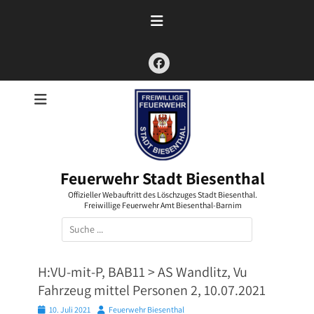
Zum
Inhalt
springen
Facebook
Feuerwehr Stadt Biesenthal
Offizieller Webauftritt des Löschzuges Stadt Biesenthal.
Freiwillige Feuerwehr Amt Biesenthal-Barnim
Suchen
nach:
H:VU-mit-P, BAB11 > AS Wandlitz, Vu
Fahrzeug mittel Personen 2, 10.07.2021
Posted
Autor
10. Juli 2021
Feuerwehr Biesenthal