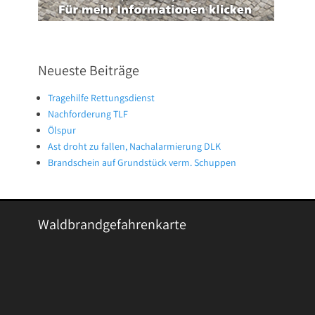
Neueste Beiträge
Tragehilfe Rettungsdienst
Nachforderung TLF
Ölspur
Ast droht zu fallen, Nachalarmierung DLK
Brandschein auf Grundstück verm. Schuppen
Waldbrandgefahrenkarte