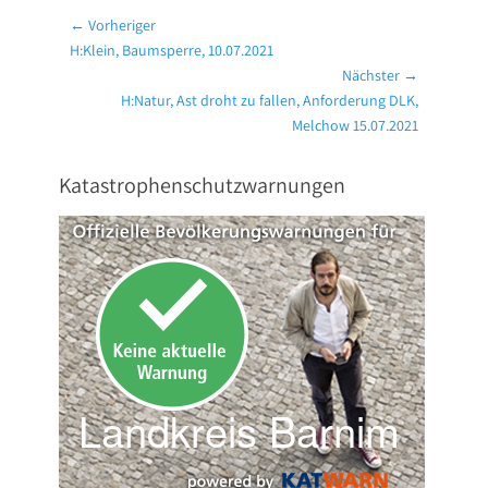
Beitragsnavigation
← Vorheriger
Vorheriger
H:Klein, Baumsperre, 10.07.2021
Beitrag:
Nächster →
Nächster
H:Natur, Ast droht zu fallen, Anforderung DLK,
Beitrag:
Melchow 15.07.2021
Katastrophenschutzwarnungen