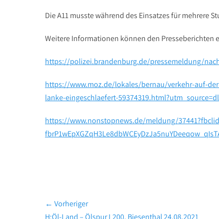
Die A11 musste während des Einsatzes für mehrere S
Weitere Informationen können den Presseberichten
https://polizei.brandenburg.de/pressemeldung/nach
https://www.moz.de/lokales/bernau/verkehr-auf-de
lanke-eingeschlaefert-59374319.html?utm_source=
https://www.nonstopnews.de/meldung/37441?fbcli
fbrP1wEpXGZqH3Le8dbWCEyDzJa5nuYDeeqow_qIsT
Beitragsnavigation
← Vorheriger
Vorheriger
H:Öl-Land – Ölspur L200, Biesenthal 24.08.2021