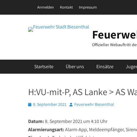
Zum
Header Top Menu
Anmelden
Kontakt
Impressum
Inhalt
springen
Feuerweh
Offizieller Webauftritt 
Primäres Menü
Startseite
Über uns
Einsätze
Juge
H:VU-mit-P, AS Lanke > AS Wa
Posted
Autor
8. September 2021
Feuerwehr Biesenthal
on
Datum:
8. September 2021 um 4:10 Uhr
Alarmierungsart:
Alarm-App, Meldeempfänger, Siren