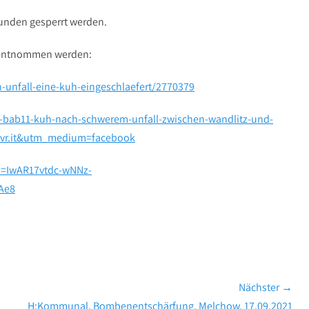
tunden gesperrt werden.
 entnommen werden:
-unfall-eine-kuh-eingeschlaefert/2770379
r-bab11-kuh-nach-schwerem-unfall-zwischen-wandlitz-und-
dlvr.it&utm_medium=facebook
d=IwAR17vtdc-wNNz-
Ae8
Nächster →
Nächster
H:Kommunal, Bombenentschärfung, Melchow, 17.09.2021