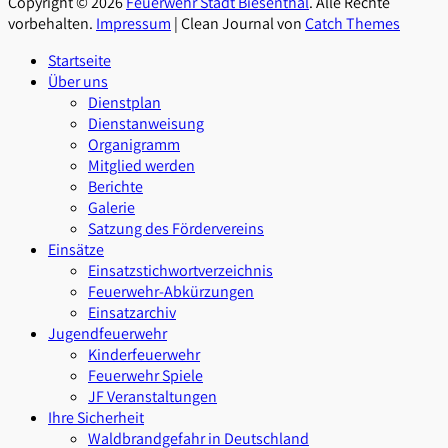
Copyright © 2026
Feuerwehr Stadt Biesenthal
. Alle Rechte
vorbehalten.
Impressum
| Clean Journal von
Catch Themes
Nach
Startseite
oben
Über uns
scrollen
Dienstplan
Dienstanweisung
Organigramm
Mitglied werden
Berichte
Galerie
Satzung des Fördervereins
Einsätze
Einsatzstichwortverzeichnis
Feuerwehr-Abkürzungen
Einsatzarchiv
Jugendfeuerwehr
Kinderfeuerwehr
Feuerwehr Spiele
JF Veranstaltungen
Ihre Sicherheit
Waldbrandgefahr in Deutschland