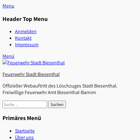
Zum
Menu
Inhalt
Header Top Menu
springen
Anmelden
Kontakt
Impressum
Facebook
Menü
Feuerwehr Stadt Biesenthal
Offizieller Webauftritt des Löschzuges Stadt Biesenthal.
Freiwillige Feuerwehr Amt Biesenthal-Barnim
Suchen
nach:
Primäres Menü
Startseite
Über uns