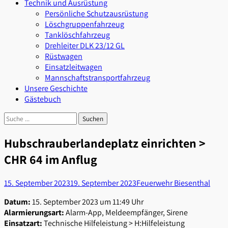
Technik und Ausrüstung
Persönliche Schutzausrüstung
Löschgruppenfahrzeug
Tanklöschfahrzeug
Drehleiter DLK 23/12 GL
Rüstwagen
Einsatzleitwagen
Mannschaftstransportfahrzeug
Unsere Geschichte
Gästebuch
Suchen
Suchen
nach:
Hubschrauberlandeplatz einrichten >
CHR 64 im Anflug
Posted
Autor
15. September 2023
19. September 2023
Feuerwehr Biesenthal
on
Datum:
15. September 2023 um 11:49 Uhr
Alarmierungsart:
Alarm-App, Meldeempfänger, Sirene
Einsatzart:
Technische Hilfeleistung > H:Hilfeleistung