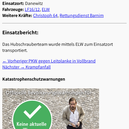
Einsatzort:
Danewitz
Fahrzeuge:
LF16/12
,
ELW
Weitere Kräfte:
Christoph 64
,
Rettungsdienst Barnim
Einsatzbericht:
Das Hubschrauberteam wurde mittels ELW zum Einsatzort
transportiert.
Beitragsnavigation
Vorheriger
← Vorheriger
PKW gegen Leitplanke in Vollbrand
Nächster
Beitrag:
Nächster →
Krampfanfall
Beitrag:
Katastrophenschutzwarnungen