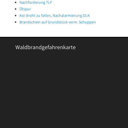
Nachforderung TLF
Ölspur
Ast droht zu fallen, Nachalarmierung DLK
Brandschein auf Grundstück verm. Schuppen
Waldbrandgefahrenkarte