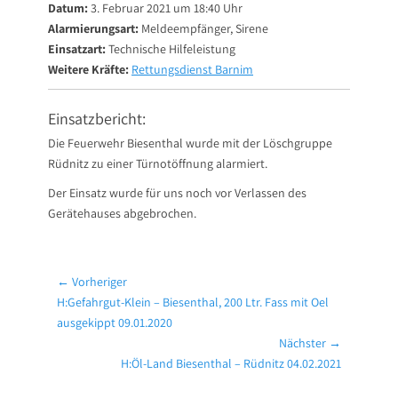
Datum:
3. Februar 2021 um 18:40 Uhr
Alarmierungsart:
Meldeempfänger, Sirene
Einsatzart:
Technische Hilfeleistung
Weitere Kräfte:
Rettungsdienst Barnim
Einsatzbericht:
Die Feuerwehr Biesenthal wurde mit der Löschgruppe
Rüdnitz zu einer Türnotöffnung alarmiert.
Der Einsatz wurde für uns noch vor Verlassen des
Gerätehauses abgebrochen.
Beitragsnavigation
← Vorheriger
Vorheriger
H:Gefahrgut-Klein – Biesenthal, 200 Ltr. Fass mit Oel
Beitrag:
ausgekippt 09.01.2020
Nächster →
Nächster
H:Öl-Land Biesenthal – Rüdnitz 04.02.2021
Beitrag: