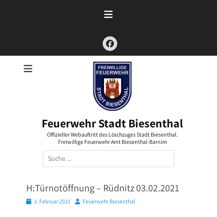
Zum
Inhalt
springen
Facebook
Feuerwehr Stadt Biesenthal
Offizieller Webauftritt des Löschzuges Stadt Biesenthal.
Freiwillige Feuerwehr Amt Biesenthal-Barnim
Suchen
nach:
H:Türnotöffnung – Rüdnitz 03.02.2021
Posted
Autor
3. Februar 2021
Feuerwehr Biesenthal
on