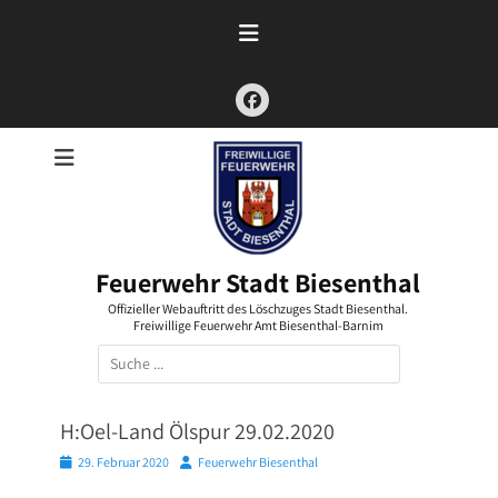
Zum
Inhalt
springen
Facebook
Feuerwehr Stadt Biesenthal
Offizieller Webauftritt des Löschzuges Stadt Biesenthal.
Freiwillige Feuerwehr Amt Biesenthal-Barnim
Suchen
nach:
H:Oel-Land Ölspur 29.02.2020
Posted
Autor
29. Februar 2020
Feuerwehr Biesenthal
on