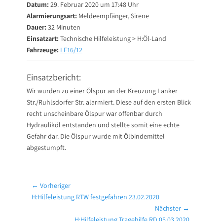
Datum:
29. Februar 2020 um 17:48 Uhr
Alarmierungsart:
Meldeempfänger, Sirene
Dauer:
32 Minuten
Einsatzart:
Technische Hilfeleistung > H:Öl-Land
Fahrzeuge:
LF16/12
Einsatzbericht:
Wir wurden zu einer Ölspur an der Kreuzung Lanker
Str./Ruhlsdorfer Str. alarmiert. Diese auf den ersten Blick
recht unscheinbare Ölspur war offenbar durch
Hydrauliköl entstanden und stellte somit eine echte
Gefahr dar. Die Ölspur wurde mit Ölbindemittel
abgestumpft.
Beitragsnavigation
← Vorheriger
Vorheriger
H:Hilfeleistung RTW festgefahren 23.02.2020
Beitrag:
Nächster →
Nächster
H:Hilfeleistung Tragehilfe RD 05.03.2020