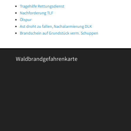
Tragehilfe Rettungsdienst
Nachforderung TLF
Ölspur
Ast droht zu fallen, Nachalarmierung DLK
Brandschein auf Grundstück verm. Schuppen
Waldbrandgefahrenkarte