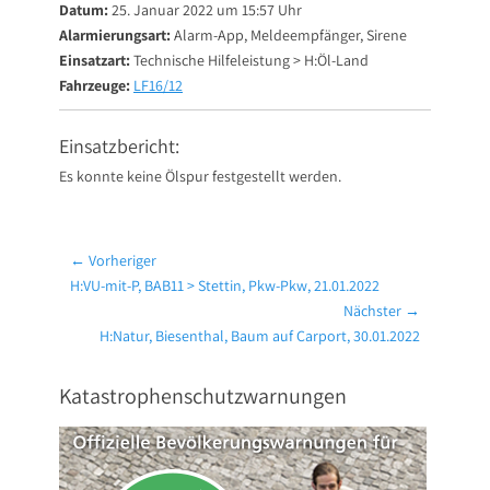
Datum:
25. Januar 2022 um 15:57 Uhr
Alarmierungsart:
Alarm-App, Meldeempfänger, Sirene
Einsatzart:
Technische Hilfeleistung > H:Öl-Land
Fahrzeuge:
LF16/12
Einsatzbericht:
Es konnte keine Ölspur festgestellt werden.
Beitragsnavigation
← Vorheriger
Vorheriger
H:VU-mit-P, BAB11 > Stettin, Pkw-Pkw, 21.01.2022
Beitrag:
Nächster →
Nächster
H:Natur, Biesenthal, Baum auf Carport, 30.01.2022
Beitrag:
Katastrophenschutzwarnungen