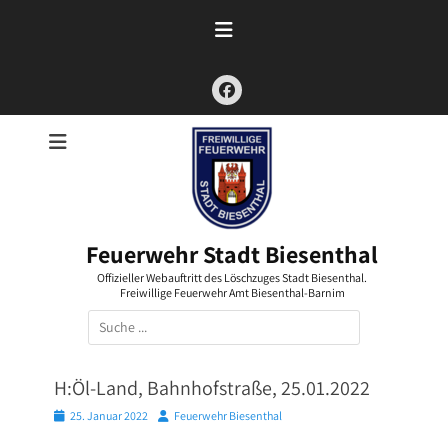
Zum
Inhalt
springen
Facebook
Feuerwehr Stadt Biesenthal
Offizieller Webauftritt des Löschzuges Stadt Biesenthal.
Freiwillige Feuerwehr Amt Biesenthal-Barnim
Suchen
nach:
H:Öl-Land, Bahnhofstraße, 25.01.2022
Posted
Autor
25. Januar 2022
Feuerwehr Biesenthal
on