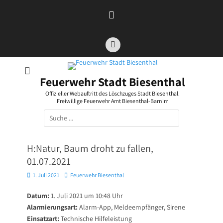
Zum
Inhalt
springen
Facebook
Feuerwehr Stadt Biesenthal
Offizieller Webauftritt des Löschzuges Stadt Biesenthal.
Freiwillige Feuerwehr Amt Biesenthal-Barnim
Suchen
nach:
H:Natur, Baum droht zu fallen,
01.07.2021
Posted
Autor
1. Juli 2021
Feuerwehr Biesenthal
on
Datum:
1. Juli 2021 um 10:48 Uhr
Alarmierungsart:
Alarm-App, Meldeempfänger, Sirene
Einsatzart:
Technische Hilfeleistung