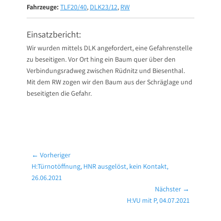
Fahrzeuge:
TLF20/40
,
DLK23/12
,
RW
Einsatzbericht:
Wir wurden mittels DLK angefordert, eine Gefahrenstelle
zu beseitigen. Vor Ort hing ein Baum quer über den
Verbindungsradweg zwischen Rüdnitz und Biesenthal.
Mit dem RW zogen wir den Baum aus der Schräglage und
beseitigten die Gefahr.
Beitragsnavigation
← Vorheriger
Vorheriger
H:Türnotöffnung, HNR ausgelöst, kein Kontakt,
Beitrag:
26.06.2021
Nächster →
Nächster
H:VU mit P, 04.07.2021
Beitrag: