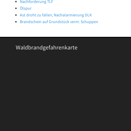
Nachforderung TLF
Ölspur
Ast droht zu fallen, Nachalarmierung DLK
Brandschein auf Grundstück verm. Schuppen
Waldbrandgefahrenkarte