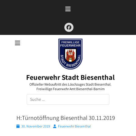
Zum
Inhalt
springen
Facebook
Feuerwehr Stadt Biesenthal
Offizieller Webauftritt des Löschzuges Stadt Biesenthal.
Freiwillige Feuerwehr Amt Biesenthal-Barnim
Suchen
nach:
H:Türnotöffnung Biesenthal 30.11.2019
Posted
Autor
30. November 2019
Feuerwehr Biesenthal
on