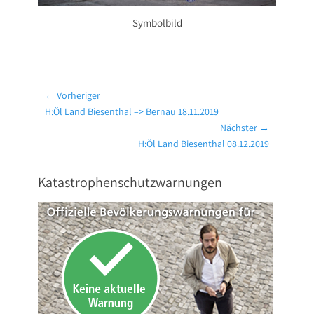
Symbolbild
Beitragsnavigation
← Vorheriger
Vorheriger
H:Öl Land Biesenthal –> Bernau 18.11.2019
Beitrag:
Nächster →
Nächster
H:Öl Land Biesenthal 08.12.2019
Beitrag:
Katastrophenschutzwarnungen