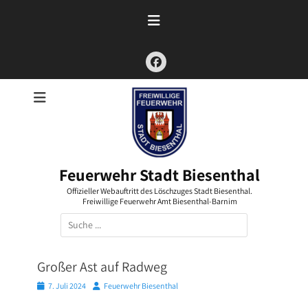
Zum
Inhalt
springen
Facebook
Feuerwehr Stadt Biesenthal
Offizieller Webauftritt des Löschzuges Stadt Biesenthal.
Freiwillige Feuerwehr Amt Biesenthal-Barnim
Suchen
nach:
Großer Ast auf Radweg
Posted
Autor
7. Juli 2024
Feuerwehr Biesenthal
on