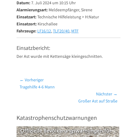
Datum:
7. Juli 2024 um 10:15 Uhr
Alarmierungsart:
Meldeempfänger, Sirene
Einsatzart:
Technische Hilfeleistung > H:Natur
Einsatzort:
Kirschallee
Fahrzeuge:
LF16/12
,
TLF20/40
,
MTF
Einsatzbericht:
Der Ast wurde mit Kettensäge kleingeschnitten.
Beitragsnavigation
← Vorheriger
Vorheriger
Tragehilfe 4-6 Mann
Beitrag:
Nächster →
Nächster
Großer Ast auf Straße
Beitrag:
Katastrophenschutzwarnungen