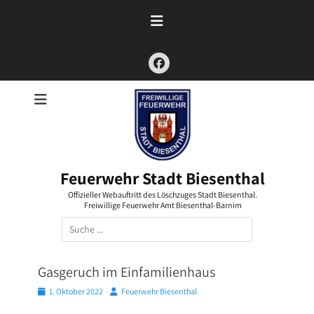
Zum
Inhalt
springen
Facebook
Feuerwehr Stadt Biesenthal
Offizieller Webauftritt des Löschzuges Stadt Biesenthal.
Freiwillige Feuerwehr Amt Biesenthal-Barnim
Suchen
nach:
Gasgeruch im Einfamilienhaus
Posted
Autor
1. Oktober 2022
Feuerwehr Biesenthal
on