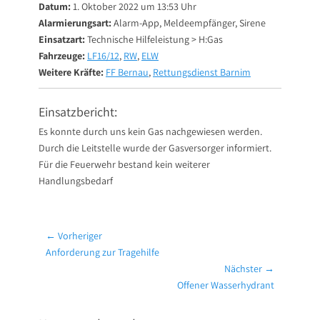
Datum:
1. Oktober 2022 um 13:53 Uhr
Alarmierungsart:
Alarm-App, Meldeempfänger, Sirene
Einsatzart:
Technische Hilfeleistung > H:Gas
Fahrzeuge:
LF16/12
,
RW
,
ELW
Weitere Kräfte:
FF Bernau
,
Rettungsdienst Barnim
Einsatzbericht:
Es konnte durch uns kein Gas nachgewiesen werden.
Durch die Leitstelle wurde der Gasversorger informiert.
Für die Feuerwehr bestand kein weiterer
Handlungsbedarf
Beitragsnavigation
← Vorheriger
Vorheriger
Anforderung zur Tragehilfe
Beitrag:
Nächster →
Nächster
Offener Wasserhydrant
Beitrag: