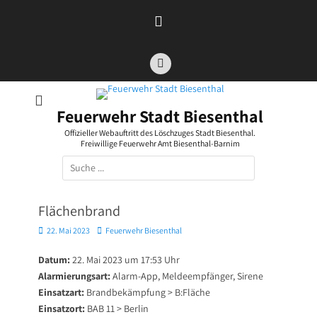
Zum
Inhalt
springen
Facebook
Feuerwehr Stadt Biesenthal
Offizieller Webauftritt des Löschzuges Stadt Biesenthal.
Freiwillige Feuerwehr Amt Biesenthal-Barnim
Suchen
nach:
Flächenbrand
Posted
Autor
22. Mai 2023
Feuerwehr Biesenthal
on
Datum:
22. Mai 2023 um 17:53 Uhr
Alarmierungsart:
Alarm-App, Meldeempfänger, Sirene
Einsatzart:
Brandbekämpfung > B:Fläche
Einsatzort:
BAB 11 > Berlin