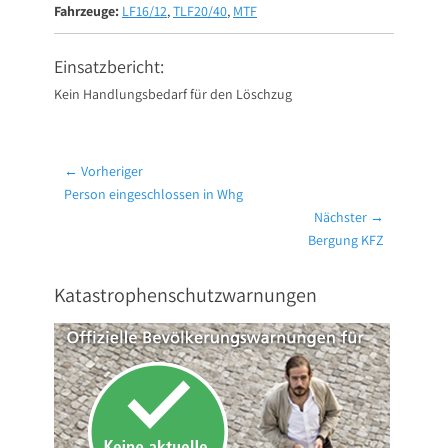
Fahrzeuge:
LF16/12
,
TLF20/40
,
MTF
Einsatzbericht:
Kein Handlungsbedarf für den Löschzug
Beitragsnavigation
← Vorheriger
Vorheriger
Person eingeschlossen in Whg
Beitrag:
Nächster →
Nächster
Bergung KFZ
Beitrag:
Katastrophenschutzwarnungen