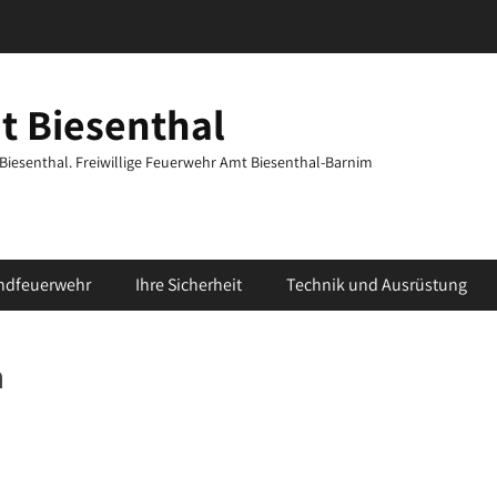
t Biesenthal
t Biesenthal. Freiwillige Feuerwehr Amt Biesenthal-Barnim
ndfeuerwehr
Ihre Sicherheit
Technik und Ausrüstung
h