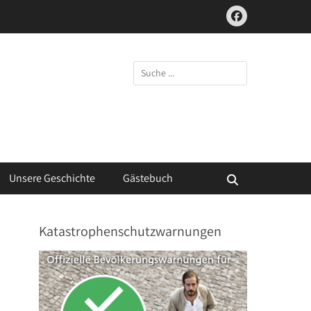
Facebook
Suchen
nach:
Unsere Geschichte
Gästebuch
Suchen
Katastrophenschutzwarnungen