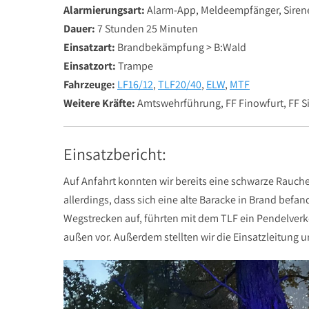
Alarmierungsart:
Alarm-App, Meldeempfänger, Siren
Dauer:
7 Stunden 25 Minuten
Einsatzart:
Brandbekämpfung > B:Wald
Einsatzort:
Trampe
Fahrzeuge:
LF16/12
,
TLF20/40
,
ELW
,
MTF
Weitere Kräfte:
Amtswehrführung, FF Finowfurt, FF S
Einsatzbericht:
Auf Anfahrt konnten wir bereits eine schwarze Rauc
allerdings, dass sich eine alte Baracke in Brand bef
Wegstrecken auf, führten mit dem TLF ein Pendelve
außen vor. Außerdem stellten wir die Einsatzleitung