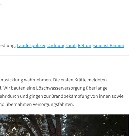
e
iedlung,
Landespolizei
,
Ordnungsamt
,
Rettungsdienst Barnim
hentwicklung wahrnehmen. Die ersten Kräfte meldeten
and. Wir bauten eine Löschwasserversorgung über lange
rkehr durch und gingen zur Brandbekämpfung von innen sowie
 und übernahmen Versorgungsfahrten.