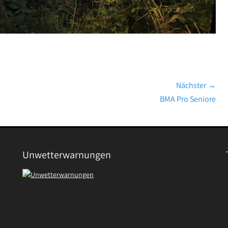
Nächster →
Nächster
BMA Pro Seniore
Beitrag:
Unwetterwarnungen