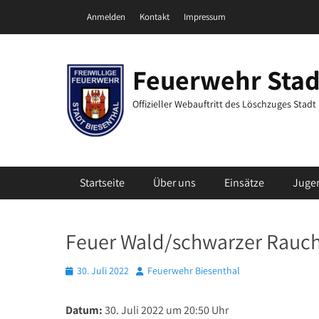
Zum
Header Top Menu
Anmelden
Kontakt
Impressum
Inhalt
springen
Feuerwehr Stad
Offizieller Webauftritt des Löschzuges Stad
Primäres Menü
Startseite
Über uns
Einsätze
Juge
Feuer Wald/schwarzer Rauc
Posted
Autor
30. Juli 2022
Feuerwehr Biesenthal
on
Datum:
30. Juli 2022 um 20:50 Uhr