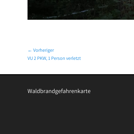
Beitragsnavigation
← Vorheriger
Vorheriger
VU 2 PKW, 1 Person verletzt
Beitrag:
Waldbrandgefahrenkarte