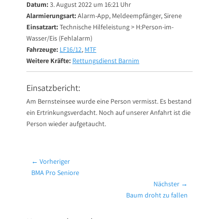
Datum:
3. August 2022 um 16:21 Uhr
Alarmierungsart:
Alarm-App, Meldeempfänger, Sirene
Einsatzart:
Technische Hilfeleistung > H:Person-im-
Wasser/Eis (Fehlalarm)
Fahrzeuge:
LF16/12
,
MTF
Weitere Kräfte:
Rettungsdienst Barnim
Einsatzbericht:
Am Bernsteinsee wurde eine Person vermisst. Es bestand
ein Ertrinkungsverdacht. Noch auf unserer Anfahrt ist die
Person wieder aufgetaucht.
Beitragsnavigation
← Vorheriger
Vorheriger
BMA Pro Seniore
Beitrag:
Nächster →
Nächster
Baum droht zu fallen
Beitrag: