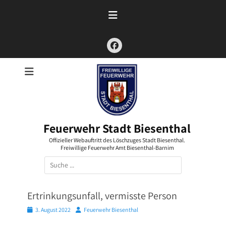
Zum
Inhalt
springen
Facebook
Feuerwehr Stadt Biesenthal
Offizieller Webauftritt des Löschzuges Stadt Biesenthal.
Freiwillige Feuerwehr Amt Biesenthal-Barnim
Suchen
nach:
Ertrinkungsunfall, vermisste Person
Posted
Autor
3. August 2022
Feuerwehr Biesenthal
on