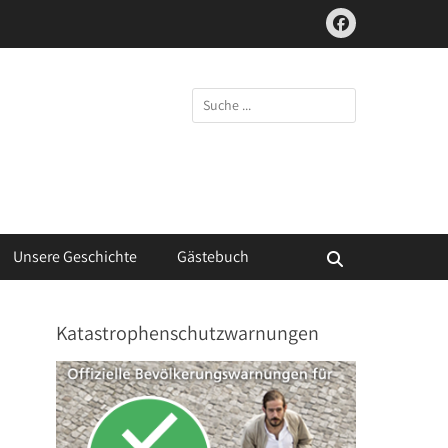
Facebook
Suchen
nach:
Unsere Geschichte
Gästebuch
Suchen
Katastrophenschutzwarnungen