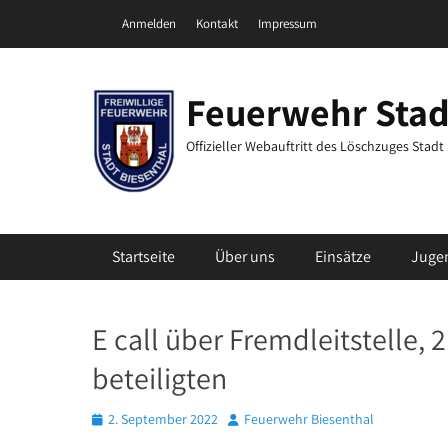
Zum
Header Top Menu
Anmelden
Kontakt
Impressum
Inhalt
springen
Feuerwehr Stad
Offizieller Webauftritt des Löschzuges Stad
Primäres Menü
Startseite
Über uns
Einsätze
Juge
E call über Fremdleitstelle, 
beteiligten
Posted
Autor
2. September 2022
Feuerwehr Biesenthal
on