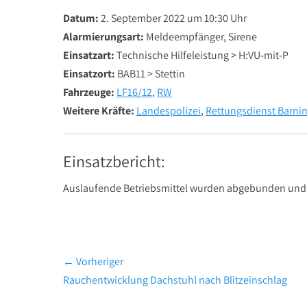
Datum:
2. September 2022 um 10:30 Uhr
Alarmierungsart:
Meldeempfänger, Sirene
Einsatzart:
Technische Hilfeleistung > H:VU-mit-P
Einsatzort:
BAB11 > Stettin
Fahrzeuge:
LF16/12
,
RW
Weitere Kräfte:
Landespolizei
,
Rettungsdienst Barni
Einsatzbericht:
Auslaufende Betriebsmittel wurden abgebunden und 
Beitragsnavigation
← Vorheriger
Vorheriger
Rauchentwicklung Dachstuhl nach Blitzeinschlag
Beitrag: