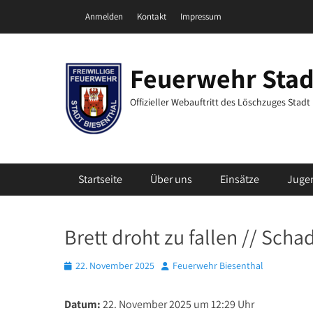
Zum
Header Top Menu
Anmelden
Kontakt
Impressum
Inhalt
springen
Feuerwehr Stad
Offizieller Webauftritt des Löschzuges Stad
Primäres Menü
Startseite
Über uns
Einsätze
Juge
Brett droht zu fallen // Sch
Posted
Autor
22. November 2025
Feuerwehr Biesenthal
on
Datum:
22. November 2025 um 12:29 Uhr