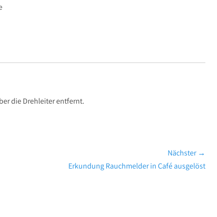
e
r die Drehleiter entfernt.
Nächster →
Nächster
Erkundung Rauchmelder in Café ausgelöst
Beitrag: