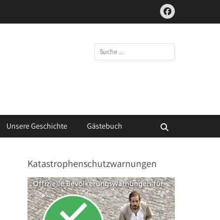
Facebook
Suchen
nach:
Unsere Geschichte
Gästebuch
Suchen
Katastrophenschutzwarnungen