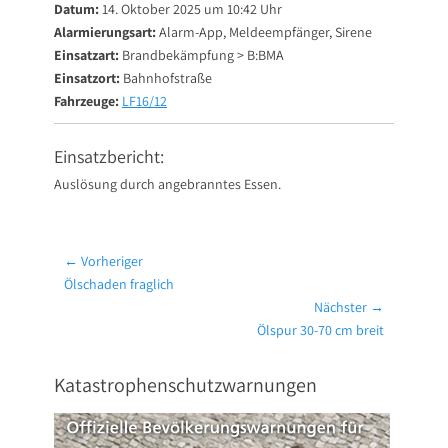
Datum:
14. Oktober 2025 um 10:42 Uhr
Alarmierungsart:
Alarm-App, Meldeempfänger, Sirene
Einsatzart:
Brandbekämpfung > B:BMA
Einsatzort:
Bahnhofstraße
Fahrzeuge:
LF16/12
Einsatzbericht:
Auslösung durch angebranntes Essen.
Beitragsnavigation
← Vorheriger
Vorheriger
Ölschaden fraglich
Beitrag:
Nächster →
Nächster
Ölspur 30-70 cm breit
Beitrag:
Katastrophenschutzwarnungen