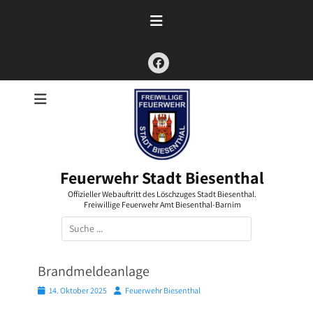
Zum
Inhalt
springen
Facebook
Feuerwehr Stadt Biesenthal
Offizieller Webauftritt des Löschzuges Stadt Biesenthal.
Freiwillige Feuerwehr Amt Biesenthal-Barnim
Suchen
nach:
Brandmeldeanlage
Posted
Autor
14. Oktober 2025
Feuerwehr Biesenthal
on