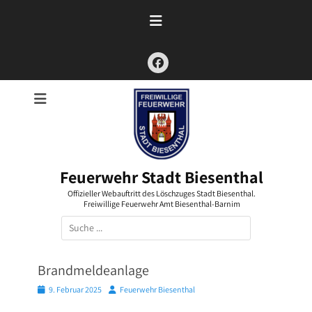
Zum
Inhalt
springen
Facebook
Feuerwehr Stadt Biesenthal
Offizieller Webauftritt des Löschzuges Stadt Biesenthal.
Freiwillige Feuerwehr Amt Biesenthal-Barnim
Suchen
nach:
Brandmeldeanlage
Posted
Autor
9. Februar 2025
Feuerwehr Biesenthal
on