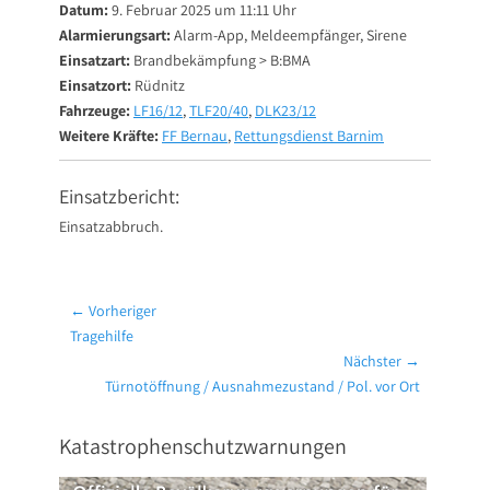
Datum:
9. Februar 2025 um 11:11 Uhr
Alarmierungsart:
Alarm-App, Meldeempfänger, Sirene
Einsatzart:
Brandbekämpfung > B:BMA
Einsatzort:
Rüdnitz
Fahrzeuge:
LF16/12
,
TLF20/40
,
DLK23/12
Weitere Kräfte:
FF Bernau
,
Rettungsdienst Barnim
Einsatzbericht:
Einsatzabbruch.
Beitragsnavigation
← Vorheriger
Vorheriger
Tragehilfe
Beitrag:
Nächster →
Nächster
Türnotöffnung / Ausnahmezustand / Pol. vor Ort
Beitrag:
Katastrophenschutzwarnungen