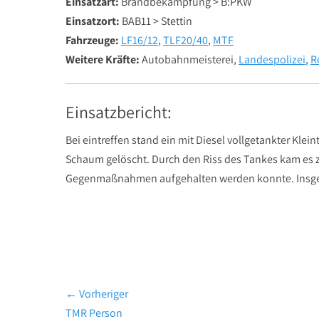
Einsatzart:
Brandbekämpfung > B:PKW
Einsatzort:
BAB11 > Stettin
Fahrzeuge:
LF16/12
,
TLF20/40
,
MTF
Weitere Kräfte:
Autobahnmeisterei,
Landespolizei
,
R
Einsatzbericht:
Bei eintreffen stand ein mit Diesel vollgetankter Klei
Schaum gelöscht. Durch den Riss des Tankes kam es 
Gegenmaßnahmen aufgehalten werden konnte. Insgesa
Beitragsnavigation
← Vorheriger
Vorheriger
TMR Person