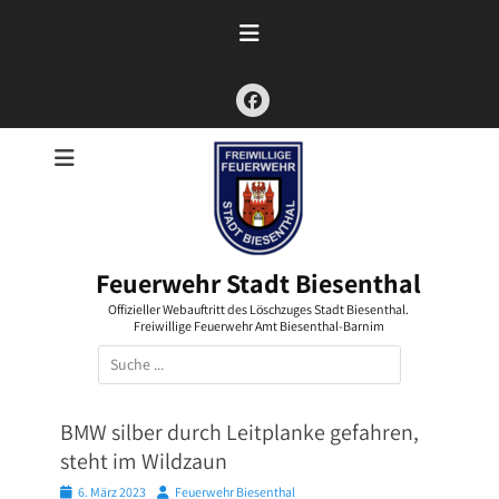
Zum
Inhalt
springen
Facebook
Feuerwehr Stadt Biesenthal
Offizieller Webauftritt des Löschzuges Stadt Biesenthal.
Freiwillige Feuerwehr Amt Biesenthal-Barnim
Suchen
nach:
BMW silber durch Leitplanke gefahren,
steht im Wildzaun
Posted
Autor
6. März 2023
Feuerwehr Biesenthal