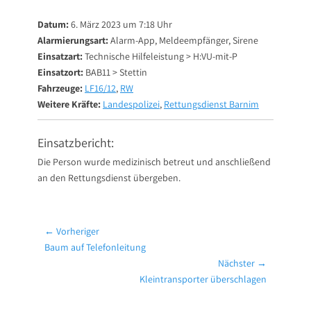
on
Datum:
6. März 2023 um 7:18 Uhr
Alarmierungsart:
Alarm-App, Meldeempfänger, Sirene
Einsatzart:
Technische Hilfeleistung > H:VU-mit-P
Einsatzort:
BAB11 > Stettin
Fahrzeuge:
LF16/12
,
RW
Weitere Kräfte:
Landespolizei
,
Rettungsdienst Barnim
Einsatzbericht:
Die Person wurde medizinisch betreut und anschließend
an den Rettungsdienst übergeben.
Beitragsnavigation
← Vorheriger
Vorheriger
Baum auf Telefonleitung
Beitrag:
Nächster →
Nächster
Kleintransporter überschlagen
Beitrag: