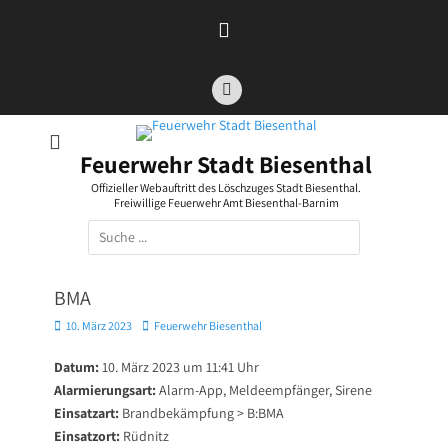
Zum
Inhalt
springen
Facebook
Feuerwehr Stadt Biesenthal
Offizieller Webauftritt des Löschzuges Stadt Biesenthal.
Freiwillige Feuerwehr Amt Biesenthal-Barnim
Suchen
nach:
BMA
Posted
Autor
10. März 2023
Feuerwehr Biesenthal
on
Datum:
10. März 2023 um 11:41 Uhr
Alarmierungsart:
Alarm-App, Meldeempfänger, Sirene
Einsatzart:
Brandbekämpfung > B:BMA
Einsatzort:
Rüdnitz