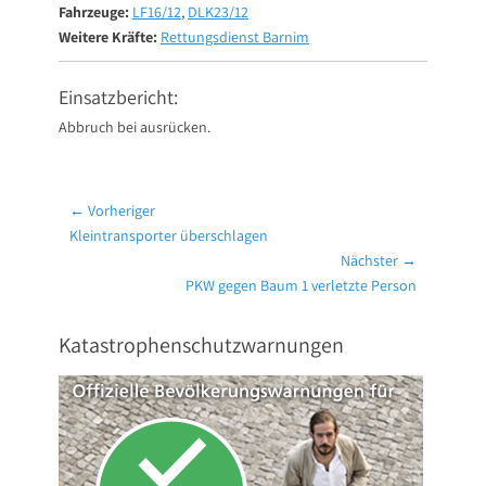
Fahrzeuge:
LF16/12
,
DLK23/12
Weitere Kräfte:
Rettungsdienst Barnim
Einsatzbericht:
Abbruch bei ausrücken.
Beitragsnavigation
← Vorheriger
Vorheriger
Kleintransporter überschlagen
Beitrag:
Nächster →
Nächster
PKW gegen Baum 1 verletzte Person
Beitrag:
Katastrophenschutzwarnungen